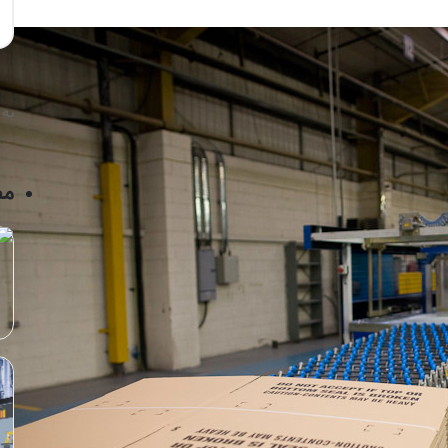
به 
مط